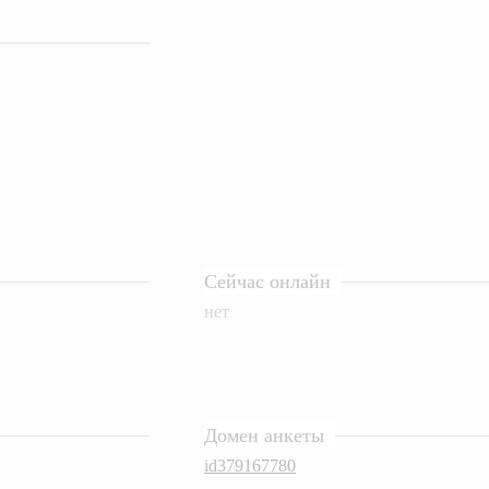
Сейчас онлайн
нет
Домен анкеты
id379167780