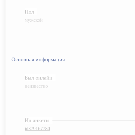
Пол
мужской
Основная информация
Был онлайн
неизвестно
Ид анкеты
id379167780