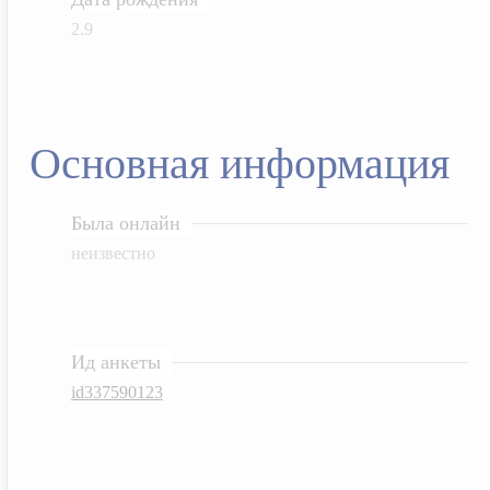
2.9
Основная информация
Была онлайн
неизвестно
Ид анкеты
id337590123