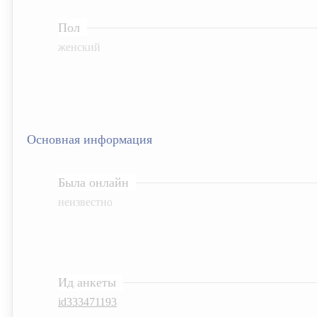
Пол
женский
Основная информация
Была онлайн
неизвестно
Ид анкеты
id333471193