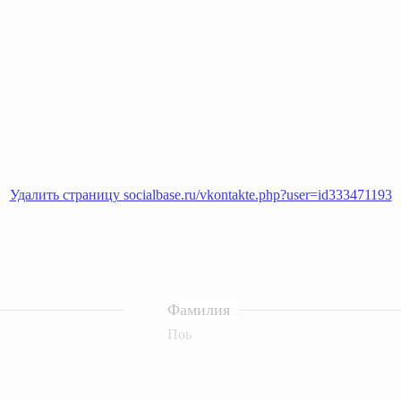
Удалить страницу socialbase.ru/vkontakte.php?user=id333471193
Фамилия
Поь