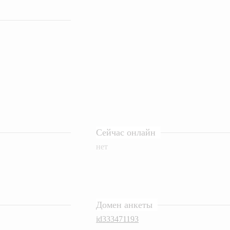
Сейчас онлайн
нет
Домен анкеты
id333471193