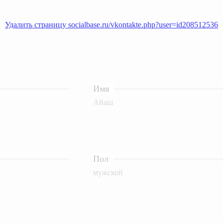
Удалить страницу socialbase.ru/vkontakte.php?user=id208512536
Имя
Айаш
Пол
мужской