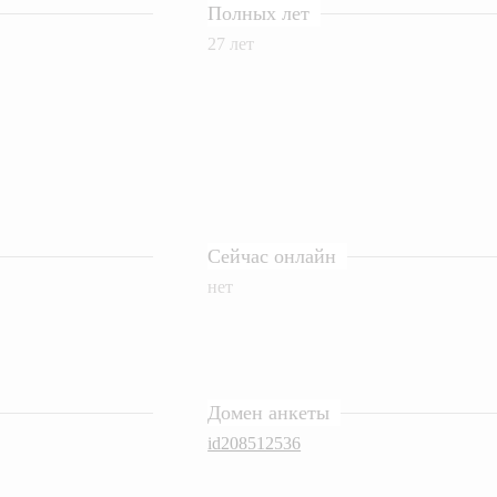
Полных лет
27 лет
Сейчас онлайн
нет
Домен анкеты
id208512536