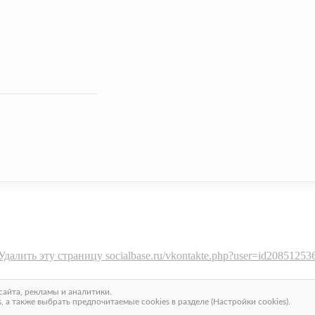
Удалить эту страницу socialbase.ru/vkontakte.php?user=id20851253
айта, рекламы и аналитики.
– Найти новых друзей, людей в интернете
 а также выбрать предпочитаемые cookies в разделе (Настройки cookies).
и социальных сетях мира.