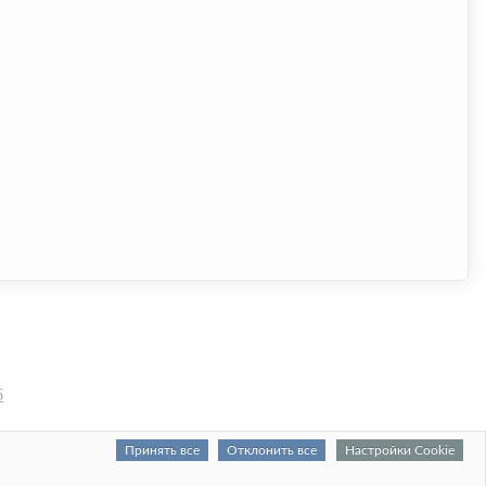
6
Принять все
Отклонить все
Настройки Cookie
© 2026
SocialBase.ru